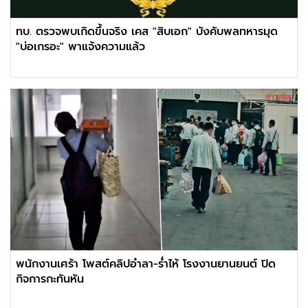
ทบ. ตรวจพบเกิดขึ้นจริง เคส "สิบเอก" บังคับพลทหารมุด
"บ่อเกรอะ" พาแจ้งความแล้ว
พนักงานเศร้า โพสต์คลิปอำลา-ร่ำไห้ โรงงานยานยนต์ ปิด
กิจการกะทันหัน