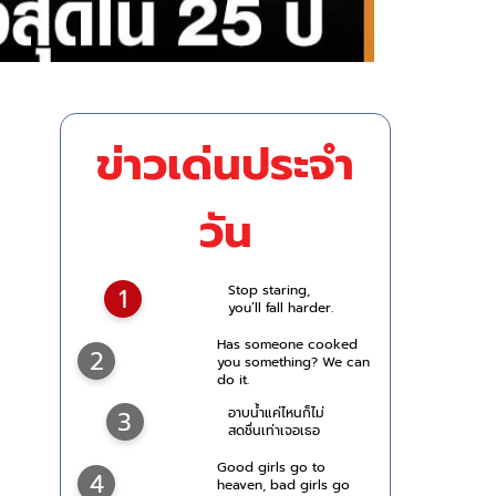
ข่าวเด่นประจำ
วัน
Stop staring,
1
you’ll fall harder.
Has someone cooked
2
you something? We can
do it.
อาบน้ำแค่ไหนก็ไม่
3
สดชื่นเท่าเจอเธอ
Good girls go to
4
heaven, bad girls go