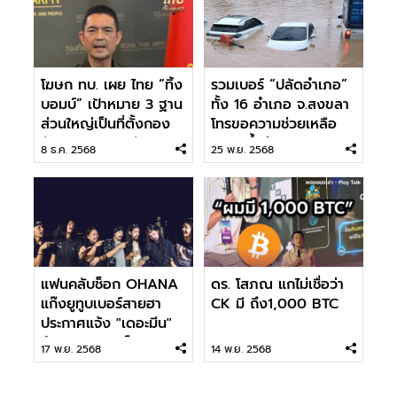
โฆษก ทบ. เผย ไทย “ทิ้ง
รวมเบอร์ “ปลัดอำเภอ”
บอมบ์” เป้าหมาย 3 ฐาน
ทั้ง 16 อำเภอ จ.สงขลา
ส่วนใหญ่เป็นที่ตั้งกอง
โทรขอความช่วยเหลือ
บัญชาการทหารกัมพูชา
เหตุ “น้ำท่วม”
8 ธ.ค. 2568
25 พ.ย. 2568
แฟนคลับช็อก OHANA
ดร. โสภณ แกไม่เชื่อว่า
แก๊งยูทูบเบอร์สายฮา
CK มี ถึง1,000 BTC
ประกาศแจ้ง "เดอะมีน"
พ้นสภาพการเป็น
17 พ.ย. 2568
14 พ.ย. 2568
พนักงาน