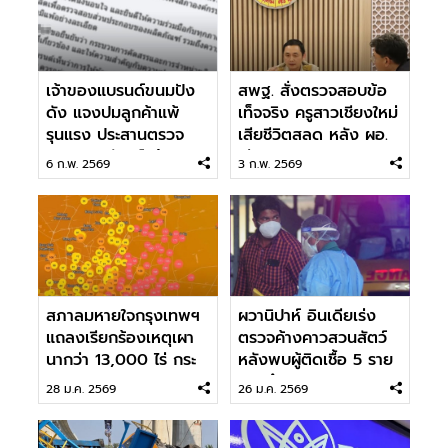
เจ้าของแบรนด์ขนมปัง
สพฐ. สั่งตรวจสอบข้อ
ดัง แจงปมลูกค้าแพ้
เท็จจริง ครูสาวเชียงใหม่
รุนแรง ประสานตรวจ
เสียชีวิตสลด หลัง ผอ.
สอบผลิตภัณฑ์แล้ว
เรียกพบ
6 ก.พ. 2569
3 ก.พ. 2569
สภาลมหายใจกรุงเทพฯ
ผวานิปาห์ อินเดียเร่ง
แถลงเรียกร้องเหตุเผา
ตรวจค้างคาวสวนสัตว์
นากว่า 13,000 ไร่ กระ
หลังพบผู้ติดเชื้อ 5 ราย
ทบกทม.-ปริมณฑล
รวมถึงบุคลากรทางการ
28 ม.ค. 2569
26 ม.ค. 2569
แพทย์