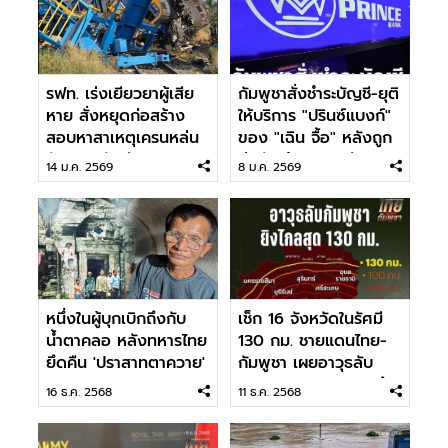
รฟท. เร่งเยียวยาผู้เสีย
กัมพูชาสั่งชำระบัญชี-ยุติ
หาย สั่งหยุดก่อสร้าง
ให้บริการ "ปรินซ์แบงก์"
สอบหาสาเหตุเครนหล่น
ของ "เฉิน จื้อ" หลังถูก
ทับรถไฟทันที
ส่งตัวให้ทางการจีน
14 ม.ค. 2569
8 ม.ค. 2569
หนึ่งในผู้บุกเบิกถึงกับ
เช็ก 16 จังหวัดในรัศมี
น้ำตาคลอ หลังทหารไทย
130 กม. ชายแดนไทย-
ยึดคืน 'ปราสาทตาควาย'
กัมพูชา เผยอาวุธลับ
เขมร PHL-03 ยิงไปถึง
16 ธ.ค. 2568
11 ธ.ค. 2568
ได้