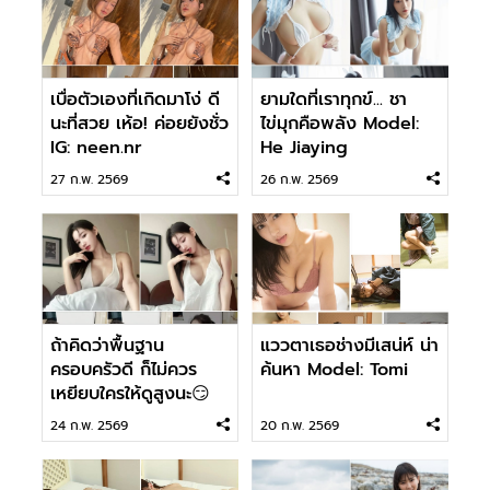
เบื่อตัวเองที่เกิดมาโง่ ดี
ยามใดที่เราทุกข์... ชา
นะที่สวย เห้อ! ค่อยยังชั่ว
ไข่มุกคือพลัง Model:
IG: neen.nr
He Jiaying
27 ก.พ. 2569
26 ก.พ. 2569
ถ้าคิดว่าพื้นฐาน
แววตาเธอช่างมีเสน่ห์ น่า
ครอบครัวดี ก็ไม่ควร
ค้นหา Model: Tomi
เหยียบใครให้ดูสูงนะ😏
IG: 2km_djmju
24 ก.พ. 2569
20 ก.พ. 2569