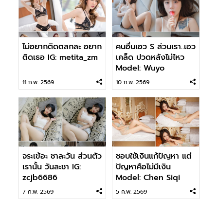
ไม่อยากติดตลกละ อยาก
คนอื่นเอว S ส่วนเรา..เอว
ติดเธอ IG: metita_zm
เคล็ด ปวดหลังไม่ไหว
Model: Wuyo
11 ก.พ. 2569
10 ก.พ. 2569
จระเข้อะ ชาละวัน ส่วนตัว
ชอบใช้เงินแก้ปัญหา แต่
เรานั้น วันละชา IG:
ปัญหาคือไม่มีเงิน
zcjb6686
Model: Chen Siqi
7 ก.พ. 2569
5 ก.พ. 2569