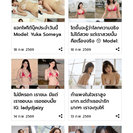
แจกโฟโต้บุ๊คประจำวันนี้
โตขึ้นจะรู้ว่าโลกความจริง
Model: Yuka Someya
ไม่ได้สวย แต่เราสวยนั้น
คือเรื่องจริง 😚 Model:
Aika Sawaguchi
18 ก.พ. 2569
16 ก.พ. 2569
ไม่มีหรอก เราชนะ มีแต่
กำแพงในใจเราสูง
เราชอบนะ เธอชอบมั้ย
มาก..แต่ถ้าเธอน่ารัก
IG: ladydjaizy
มากๆ เราจะทุบให้
Model: Shioji Misumi
14 ก.พ. 2569
13 ก.พ. 2569