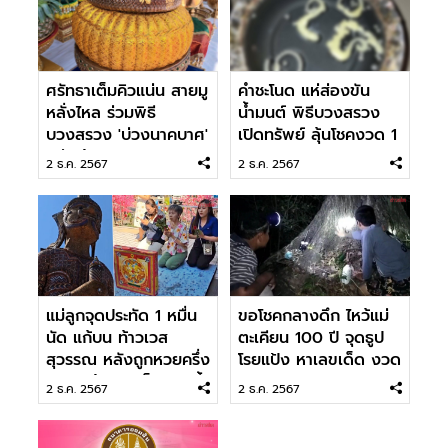
ศรัทธาเต็มคิวแน่น สายมู
คำชะโนด แห่ส่องขัน
หลั่งไหล ร่วมพิธี
น้ำมนต์ พิธีบวงสรวง
บวงสรวง 'บ่วงนาคบาศ'
เปิดทรัพย์ ลุ้นโชคงวด 1
แห่ไหว้ขอโชคลาภ
ธ.ค. 67
2 ธ.ค. 2567
2 ธ.ค. 2567
แม่ลูกจุดประทัด 1 หมื่น
ขอโชคกลางดึก ไหว้แม่
นัด แก้บน ท้าวเวส
ตะเคียน 100 ปี จุดธูป
สุวรรณ หลังถูกหวยครึ่ง
โรยแป้ง หาเลขเด็ด งวด
แสน แย้มเลขเด็ดงวดนี้
1 ธ.ค.67
2 ธ.ค. 2567
2 ธ.ค. 2567